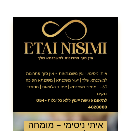
איתי ניסימי, יועץ משכנתאות – אין סוף פתרונות
למשכנתא שלך | יעוץ משכנתא | משכנתא הפוכה
60+ | מחזור משכנתא | איחוד הלוואות | מסורבי
בנקים
לתיאום פגישת ייעוץ ללא כל עלות
054-
4828080
איתי ניסימי – מומחה