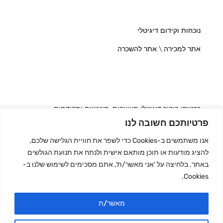
נוכחות וקידום דיגיטלי
אתר למכירה \ אתר להשכרה
כרטיסי ביקור דיגיטלי מעוצבים, מונגשים ומקודמים
פרטיותכם חשובה לנו
אנו משתמשים ב-Cookies כדי לשפר את חוויית הגלישה שלכם,
להציג מודעות או תוכן מותאם אישית ולנתח את תנועת הגולשים
מדריך בעלי המקצוע
באתר. בלחיצה על ‘אני מאשר/ת’, אתם מסכימים לשימוש שלנו ב-
Cookies.
מדריך העסקים
מאשר/ת