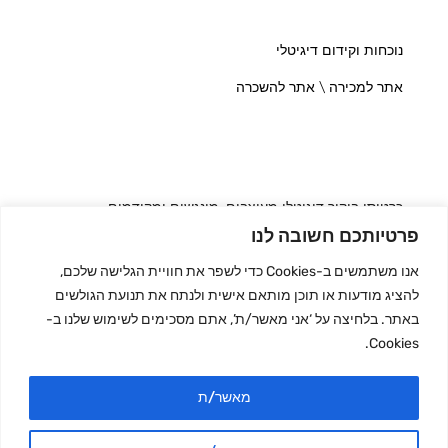
נוכחות וקידום דיגיטלי
אתר למכירה \ אתר להשכרה
כרטיסי ביקור דיגיטלי מעוצבים, מונגשים ומקודמים
פרטיותכם חשובה לנו
אנו משתמשים ב-Cookies כדי לשפר את חוויית הגלישה שלכם,
להציג מודעות או תוכן מותאם אישית ולנתח את תנועת הגולשים
מדריך בעלי המקצוע
באתר. בלחיצה על ‘אני מאשר/ת’, אתם מסכימים לשימוש שלנו ב-
Cookies.
מדריך העסקים
מאשר/ת