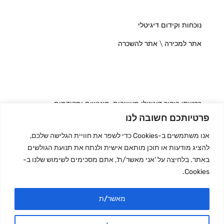
נוכחות וקידום דיגיטלי
אתר למכירה \ אתר להשכרה
כרטיסי ביקור דיגיטלי מעוצבים, מונגשים ומקודמים
פרטיותכם חשובה לנו
אנו משתמשים ב-Cookies כדי לשפר את חוויית הגלישה שלכם,
להציג מודעות או תוכן מותאם אישית ולנתח את תנועת הגולשים
מדריך בעלי המקצוע
באתר. בלחיצה על ‘אני מאשר/ת’, אתם מסכימים לשימוש שלנו ב-
Cookies.
מדריך העסקים
מאשר/ת